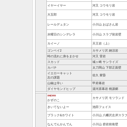
イヤーイヤー
河又 コウモリ岩
大五郎
河又 コウモリ岩
レールデュタン
小川山 おばさん岩
水曜日のシンデレラ
小川山 スラブ状岩壁
カイーノ
天王岩（上）
ゴンベイ2
カサメリ沢 納涼岩
時の流れに身をまかせ
河又 雷岩
スカッド
城ヶ崎 サンライズ
カバチ
太刀岡山 下部正面壁
イエローキャット
佐久 黄昏
左の課題
山椒は辛い
甲府幕岩
ダイヤモンドヒップ
湯河原幕岩 桃源郷
カサメリ沢 モツランド
かずのこ
きいてないよー
池田フェイス
ブラック&ホワイト
小川山 八幡沢左岸スラ
なんでんかんでん
小川山 砦岩前衛壁