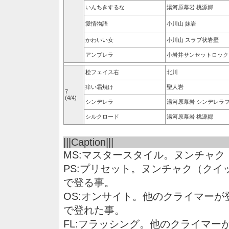
いんちきするな
湯河原幕岩 桃源郷
愛情物語
小川山 妹岩
かわいい女
小川山 スラブ状岩壁
アンブレラ
小岩井サンセットロック
桧フェイス右
北川
痒い霜焼け
聖人岩
7
(4/4)
シンデレラ
湯河原幕岩 シンデレラ
シルクロード
湯河原幕岩 桃源郷
|||Caption|||
MS:マスタースタイル。ヌンチャ
PS:プリセット。ヌンチャク（ク
で登る事。
OS:オンサイト。他のクライマー
で登れた事。
FL:フラッシング。他のクライマー