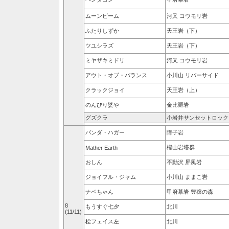
ムーンビーム
河又 コウモリ岩
ふたりしずか
天王岩（下）
ツユシラズ
天王岩（下）
ミヤザキミドリ
河又 コウモリ岩
アウト・オブ・バランス
小川山 リバーサイド
クラックジョイ
天王岩（上）
のんびり婆や
金比羅岩
グズクラ
小岩井サンセットロック
パンダ・ハガー
障子岩
樫山岩塔群
Mather Earth
おしん
不動沢 屏風岩
ジョイフル・ジャム
小川山 ままこ岩
ナベちゃん
甲府幕岩 豊穣の森
8
もうすぐ七夕
北川
(11/11)
桧フェイス左
北川