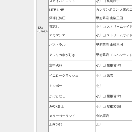
スカイパイロット
小川山 裏烏帽子
カンマンボロン 太陽の
LIFE LINE
爆弾低気圧
甲府幕岩 山椒王国
都忘れ
小川山 ストリームサイ
12a
(37/48)
アカマンマ
小川山 ストリームサイ
パストラル
甲府幕岩 山椒王国
アフリカ象が好き
甲府幕岩 メルヘンラン
空中決戦
小川山 屋根岩5峰
イエロークラッシュ
小川山 妹岩
ミンボー
北川
かぶとむし
小川山 屋根岩2峰
JACK参上
小川山 屋根岩5峰
メリーゴーランド
金比羅岩
北落師門
北川