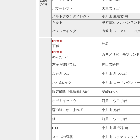
11b/c
(5/8)
パワーシフト
天王岩（上）
メルトダウンダイレクト
小川山 屋根岩3峰
キルト
甲府幕岩 メルヘンラン
パスファインダー
有笠山 フェアリーロッ
兜岩
下種
カサメリ沢 モツランド
めんたいこ
左から抜けてね
樫山岩塔群
よたきつね
小川山 きつね岩
ハク&ムック
小川山 ローリングスト
限定解除（解除無しVer）
柴崎ロック
オガミイットウ
河又 コウモリ岩
森の緑にかこまれて
小川山 兄岩
畑
河又 コウモリ岩
小川山 屋根岩2峰
PTA
スラブの逆襲
小川山 ソラマメスラブ