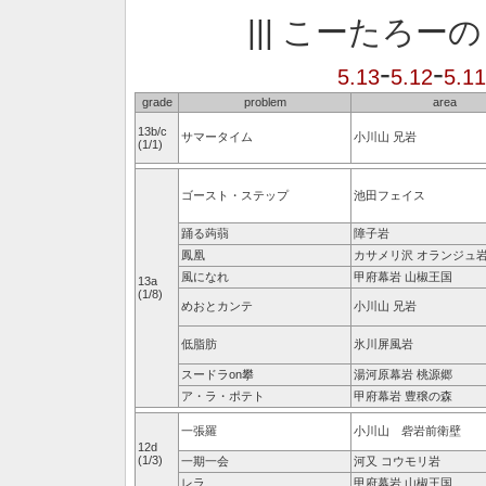
||| こーたろー
-
-
5.13
5.12
5.11
grade
problem
area
13b/c
サマータイム
小川山 兄岩
(1/1)
ゴースト・ステップ
池田フェイス
踊る蒟蒻
障子岩
鳳凰
カサメリ沢 オランジュ
風になれ
甲府幕岩 山椒王国
13a
(1/8)
めおとカンテ
小川山 兄岩
低脂肪
氷川屏風岩
スードラon攀
湯河原幕岩 桃源郷
ア・ラ・ポテト
甲府幕岩 豊穣の森
一張羅
小川山 砦岩前衛壁
12d
(1/3)
一期一会
河又 コウモリ岩
レラ
甲府幕岩 山椒王国