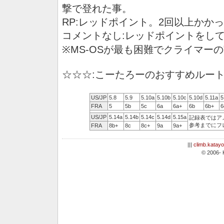
撃で登れた事。
RP:レッドポイント。2回以上かか
コメントなし:レッドポイントをし
※MS-OSが最も困難でクライマー
☆☆☆:こーたろーのおすすめルー
US/JP
5.8
5.9
5.10a
5.10b
5.10c
5.10d
5.11a
5
FRA
5
5b
5c
6a
6a+
6b
6b+
6
US/JP
5.14a
5.14b
5.14c
5.14d
5.15a
記録表ではア
参考までにフ
FRA
8b+
8c
8c+
9a
9a+
|||
climb.katay
© 2006- K