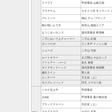
イーブイ
甲府幕岩 山椒王国
プラチナム
カサメリ沢 モツランド
グレイシー
城山 チュ−ブロック
朝が弱いんです
有笠山 南国エリア
もうじきバカンス
湯河原幕岩 希望峰
二子においでよチャーリー
二子山 広場
ガッツだぜ
三ノ木戸 イノシシ岩
ジョーズ
二子山 弓状
ルートキラー
太刀岡山 小山ロック
ファイアー・バード
佐久 黄昏
ダイヤモンドヘッド
湯河原幕岩 桃源郷
越生ライン
聖人岩
エンデバー
天王岩（上）
モスグレイハンド
河又 コウモリ岩
トカゲ北上中
甲府幕岩
甲府幕岩 森の散歩道
JUNE
ブラックストーン
天応岩（上）
スケアクロウ
小川山 兄岩