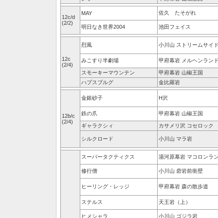
佐久 たそがれ
MAY
12c/d
(2/2)
明日なき世界2004
池田フェイス
烈風
小川山 ストリームサイ
12c
みこすり半劇場
甲府幕岩 メルヘンラン
(2/4)
スモーキーマウンテン
甲府幕岩 山椒王国
ハプスブルグ
金比羅岩
金銀砂子
H沢
鉄の爪
甲府幕岩 山椒王国
12b/c
(2/4)
ギャラクシィ
カサメリ沢 コセロック
シルクロード
小川山 マラ岩
スーパータクティクス
湯河原幕岩 マコロンラ
修行僧
小川山 砦岩前衛壁
ヒーリング・レッジ
甲府幕岩 森の散歩道
ステルス
天王岩（上）
ヒメシャラ
小川山 ゴジラ岩