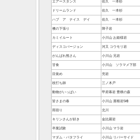
エアースタンス
佐久 一本杉
ドリームランド
佐久 一本杉
ハブ ア ナイス デイ
佐久 一本杉
襖の下張り
障子岩
カミイルート
小川山 お姫様岩
ディスコバージョン
河又 コウモリ岩
がんばれ熊さん
小川山 兄岩
甘食
小川山 ソラマメ下部
目覚め
兜岩
枝打ち師
三ノ木戸
動物がいっぱい
甲府幕岩 豊穣の森
皆さまの春
小川山 屋根岩5峰
雨宿り
北川
キリンさんが好き
金比羅岩
卒業試験
小川山 マラ岩
マダム・バタフライ
小川山 リバーサイド