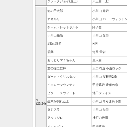
クラックジョイ(直上)
天王岩（上）
龍の子太郎
小川山 妹岩
オオルリ
小川山 バードウォッチ
チーム・レットボルト
障子岩
小川山物語
小川山 父岩
1番の課題
H沢
若葉
河又 雷岩
おっとりマミちゃん
聖人岩
君の瞳に乾杯
太刀岡山 小山ロック
ダーク・クリスタル
小川山 屋根岩2峰
イエローマウンテン
甲府幕岩 豊穣の森
ビター・スウィート
池田フェイス
9
生木が倒れたよ
小川山 そらまめ下部
(23/24)
タジスラ
小川山 母岩
アルマジロ
神戸の岩場
ペンタゴン
甲府幕岩