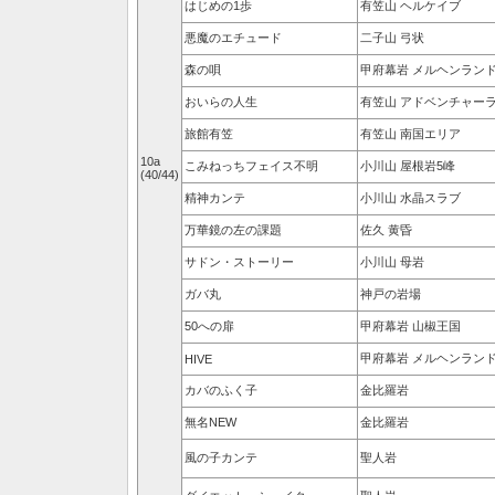
はじめの1歩
有笠山 ヘルケイブ
悪魔のエチュード
二子山 弓状
森の唄
甲府幕岩 メルヘンラン
おいらの人生
有笠山 アドベンチャー
旅館有笠
有笠山 南国エリア
10a
こみねっちフェイス不明
小川山 屋根岩5峰
(40/44)
精神カンテ
小川山 水晶スラブ
万華鏡の左の課題
佐久 黄昏
サドン・ストーリー
小川山 母岩
ガバ丸
神戸の岩場
50への扉
甲府幕岩 山椒王国
甲府幕岩 メルヘンラン
HIVE
カバのふく子
金比羅岩
無名NEW
金比羅岩
風の子カンテ
聖人岩