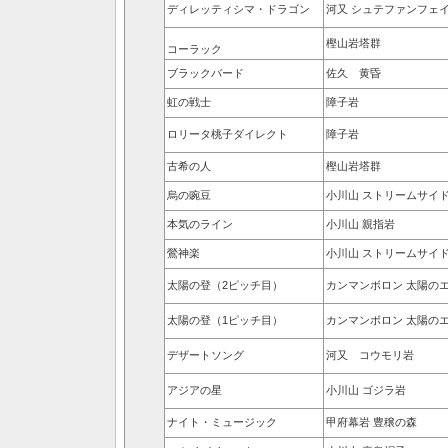
ディレッティシマ・ドラゴン
河又 シュテファンフェ
樫山岩塔群
コーラック
ブラックバード
佐久 黄昏
虹の戦士
障子岩
ロリータ桃子ダイレクト
障子岩
古希の人
樫山岩塔群
烏の豌豆
小川山 ストリームサイ
本気のライン
小川山 親指岩
鶯神楽
小川山 ストリームサイ
太陽の登（2ピッチ目）
カンマンボロン 太陽の
太陽の登（1ピッチ目）
カンマンボロン 太陽の
デザートソング
河又 コウモリ岩
アジアの星
小川山 ゴジラ岩
ナイト・ミュージック
甲府幕岩 豊穣の森