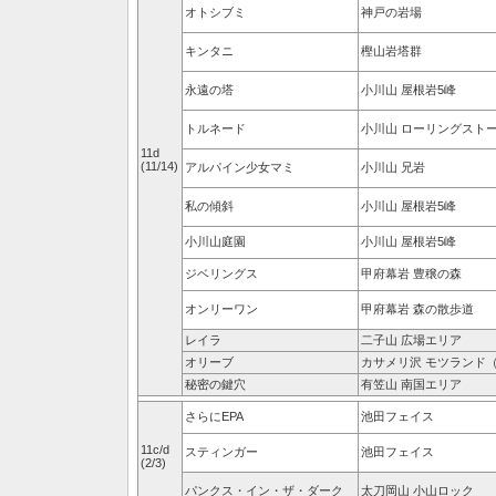
オトシブミ
神戸の岩場
キンタニ
樫山岩塔群
永遠の塔
小川山 屋根岩5峰
トルネード
小川山 ローリングスト
11d
(11/14)
アルパイン少女マミ
小川山 兄岩
私の傾斜
小川山 屋根岩5峰
小川山庭園
小川山 屋根岩5峰
ジベリングス
甲府幕岩 豊穣の森
オンリーワン
甲府幕岩 森の散歩道
レイラ
二子山 広場エリア
オリーブ
カサメリ沢 モツランド
秘密の鍵穴
有笠山 南国エリア
さらにEPA
池田フェイス
11c/d
スティンガー
池田フェイス
(2/3)
パンクス・イン・ザ・ダーク
太刀岡山 小山ロック