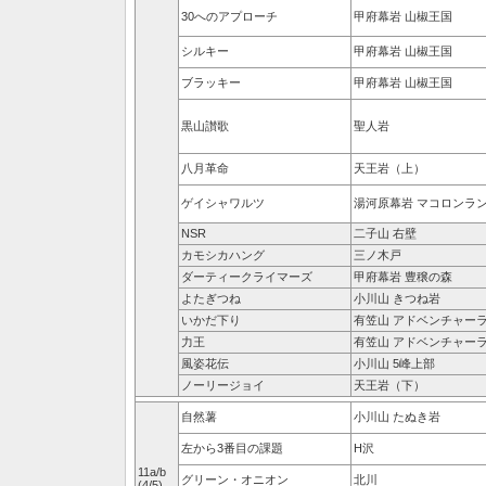
30へのアプローチ
甲府幕岩 山椒王国
シルキー
甲府幕岩 山椒王国
ブラッキー
甲府幕岩 山椒王国
黒山讃歌
聖人岩
八月革命
天王岩（上）
ゲイシャワルツ
湯河原幕岩 マコロンラ
NSR
二子山 右壁
カモシカハング
三ノ木戸
ダーティークライマーズ
甲府幕岩 豊穣の森
よたぎつね
小川山 きつね岩
いかだ下り
有笠山 アドベンチャー
力王
有笠山 アドベンチャー
風姿花伝
小川山 5峰上部
ノーリージョイ
天王岩（下）
自然薯
小川山 たぬき岩
左から3番目の課題
H沢
11a/b
グリーン・オニオン
北川
(4/5)