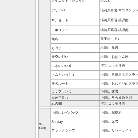
ダイエット・シェイク
聖人岩
アリババ
湯河原幕岩 マコロンラ
サンセット
湯河原幕岩 桃源郷
アボリジニ
湯河原幕岩 桃源郷
無名
天王岩（上）
もみじ
小川山 兄岩
天空の戦い
小川山 おばさん岩
いきのいい奴
河又 コウモリ岩
トムといっしょ
小川山 八幡沢左岸スラ
無名ルート
小川山 おむすび山スラ
カサブランカ
小川山 妹岩
三色すみれ
小川山 そらまめ下部
忍吉98
河又 コウモリ岩
小川山レイバック
小川山 親指岩
小川山 兄岩
Sunday
9+
(4/4)
ブラックシープ
小川山 リバーサイド