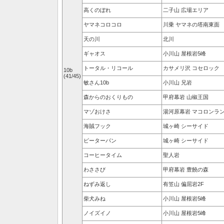
高くのぼれ
二子山 広場エリア
ヤマネコロコロ
川乗 ヤマネの塔南東面
天の川
北川
ギャオス
小川山 屋根岩5峰
トータル・リコール
カサメリ沢 コセロック
10b
(41/45)
敏さん10b
小川山 兄岩
森からのおくりもの
甲府幕岩 山椒王国
マゾおけさ
湯河原幕岩 マコロンラ
海賊フック
城ヶ崎 シーサイド
ピーターパン
城ヶ崎 シーサイド
コーヒータイム
聖人岩
わささび
甲府幕岩 豊饒の森
ねずみ返し
有笠山 偏屈岩2F
柴犬みね
小川山 屋根岩5峰
ノイズイノ
小川山 屋根岩5峰