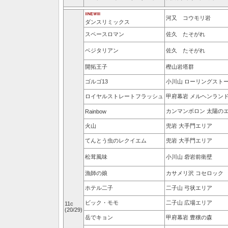
河又 コウモリ岩
ダンスリミックス
スペースロマン
佐久 たそがれ
ベジタリアン
佐久 たそがれ
開拓王子
樫山岩塔群
ゴルゴ13
小川山 ローリングスト
ロイヤルストレートフラッシュ
甲府幕岩 メルヘンラン
カンマンボロン 太陽の
Rainbow
火山
兜岩 大手門エリア
てんとう虫のレクイエム
兜岩 大手門エリア
松茸風味
小川山 砦岩前衛壁
漁師の娘
カサメリ沢 コセロック
ホテル二子
二子山 弓状エリア
ビック・モモ
二子山 広場エリア
11c
(20/29)
岳でキョン
甲府幕岩 豊穣の森