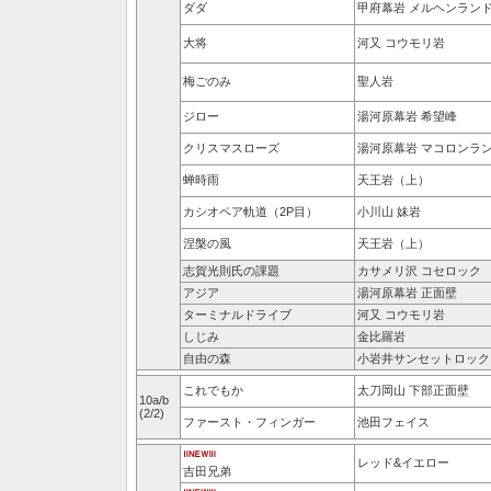
ダダ
甲府幕岩 メルヘンラン
大将
河又 コウモリ岩
梅ごのみ
聖人岩
ジロー
湯河原幕岩 希望峰
クリスマスローズ
湯河原幕岩 マコロンラ
蝉時雨
天王岩（上）
カシオペア軌道（2P目）
小川山 妹岩
涅槃の風
天王岩（上）
志賀光則氏の課題
カサメリ沢 コセロック
アジア
湯河原幕岩 正面壁
ターミナルドライブ
河又 コウモリ岩
しじみ
金比羅岩
自由の森
小岩井サンセットロック
これでもか
太刀岡山 下部正面壁
10a/b
(2/2)
ファースト・フィンガー
池田フェイス
レッド&イエロー
吉田兄弟