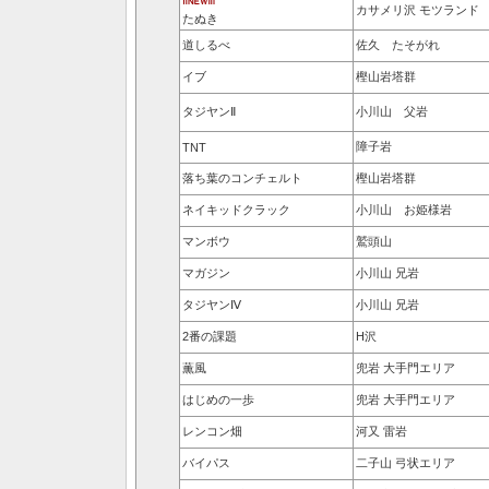
カサメリ沢 モツランド
たぬき
道しるべ
佐久 たそがれ
イブ
樫山岩塔群
タジヤンⅡ
小川山 父岩
障子岩
TNT
落ち葉のコンチェルト
樫山岩塔群
ネイキッドクラック
小川山 お姫様岩
マンボウ
鷲頭山
マガジン
小川山 兄岩
タジヤンⅣ
小川山 兄岩
2番の課題
H沢
薫風
兜岩 大手門エリア
はじめの一歩
兜岩 大手門エリア
レンコン畑
河又 雷岩
バイパス
二子山 弓状エリア