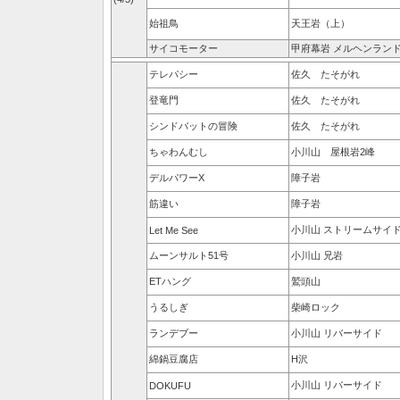
始祖鳥
天王岩（上）
サイコモーター
甲府幕岩 メルヘンラン
テレパシー
佐久 たそがれ
登竜門
佐久 たそがれ
シンドバットの冒険
佐久 たそがれ
ちゃわんむし
小川山 屋根岩2峰
デルパワーX
障子岩
筋違い
障子岩
小川山 ストリームサイ
Let Me See
ムーンサルト51号
小川山 兄岩
ETハング
鷲頭山
うるしぎ
柴崎ロック
ランデブー
小川山 リバーサイド
綿鍋豆腐店
H沢
小川山 リバーサイド
DOKUFU