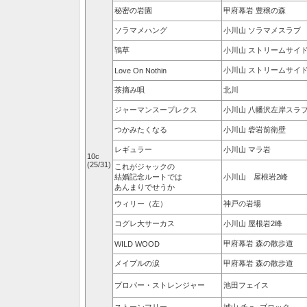
秘密の岩園
甲府幕岩 豊穣の森
ソラマメハング
小川山 ソラマメスラブ
鴇草
小川山 ストリームサイ
小川山 ストリームサイ
Love On Nothin
茶摘み唄
北川
ジャーマンスープレクス
小川山 八幡沢左岸スラ
つかみたくなる
小川山 砦岩前衛壁
レギュラー
小川山 マラ岩
10c
(25/31)
これがジャックの
結婚記念ルートでは
小川山 屋根岩2峰
あんまりでせうか
ウィリー（左）
神戸の岩場
コグレ大サーカス
小川山 屋根岩2峰
甲府幕岩 森の散歩道
WILD WOOD
メイプルの涙
甲府幕岩 森の散歩道
プロパー・ストレンジャー
池田フェイス