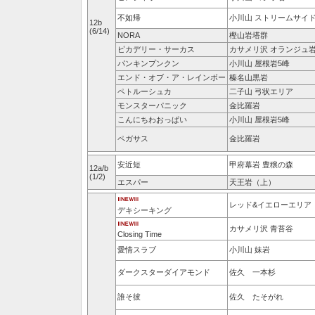
不如帰
小川山 ストリームサイ
12b
(6/14)
NORA
樫山岩塔群
ピカデリー・サーカス
カサメリ沢 オランジュ
パンキンプンクン
小川山 屋根岩5峰
エンド・オブ・ア・レインボー
榛名山黒岩
ペトルーシュカ
二子山 弓状エリア
モンスターパニック
金比羅岩
こんにちわおっぱい
小川山 屋根岩5峰
ペガサス
金比羅岩
安近短
甲府幕岩 豊穣の森
12a/b
(1/2)
エスパー
天王岩（上）
レッド&イエローエリア
デキシーキング
カサメリ沢 青苔谷
Closing Time
愛情スラブ
小川山 妹岩
ダークスターダイアモンド
佐久 一本杉
誰そ彼
佐久 たそがれ