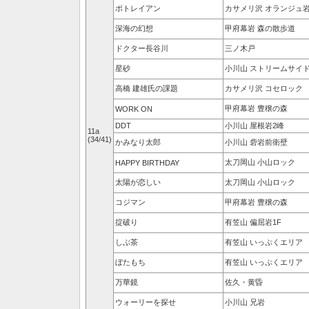
ボトレイアン
カサメリ沢 オランジュ
深海の幻想
甲府幕岩 森の散歩道
ドクター長谷川
三ノ木戸
星砂
小川山 ストリームサイ
高橋 建雄氏の課題
カサメリ沢 コセロック
甲府幕岩 豊穣の森
WORK ON
DDT
小川山 屋根岩2峰
11a
(34/41)
かみなり太郎
小川山 砦岩前衛壁
太刀岡山 小山ロック
HAPPY BIRTHDAY
太陽が恋しい
太刀岡山 小山ロック
コジマン
甲府幕岩 豊穣の森
掟破り
有笠山 偏屈岩1F
しぶ茶
有笠山 いっぷくエリア
ぼたもち
有笠山 いっぷくエリア
万華鏡
佐久・黄昏
ウォーリーを探せ
小川山 兄岩