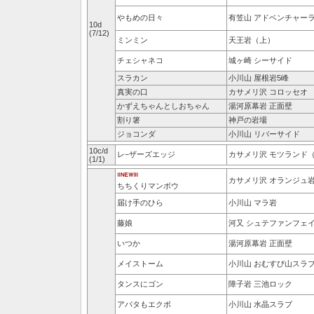
やもめの日々
有笠山 アドベンチャー
10d
(7/12)
ミンミン
天王岩（上）
チェシャネコ
城ヶ崎 シーサイド
スラカン
小川山 屋根岩5峰
真実の口
カサメリ沢 コロッセオ
かずえちゃんとしおちゃん
湯河原幕岩 正面壁
割り箸
神戸の岩場
ジョコンダ
小川山 リバーサイド
10c/d
レ−ザーズエッジ
カサメリ沢 モツランド
(1/1)
カサメリ沢 オランジュ
ちちくりマンボウ
届け手のひら
小川山 マラ岩
藤娘
河又 シュテファンフェ
いつか
湯河原幕岩 正面壁
メイストーム
小川山 おむすび山スラ
タンスにゴン
障子岩 三池ロック
アバタもエクボ
小川山 水晶スラブ