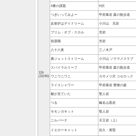
4番の課題
H沢
つぎいってみよー
甲府幕岩 森の散歩道
反射炉はデイドリーム
小川山 兄岩
プリム・オブ・スカル
兜岩
祝退職
兜岩
八十八夜
三ノ木戸
裏ジェットストリーム
小川山 ソラマメスラブ
スパイラルリーフ
甲府幕岩 森の散歩道
11b
(32/40)
ワニワニワニ
カサメリ沢 コセロック
ライスシャワー
甲府幕岩 豊穣の森
貂が見ていた
聖人岩
つる
榛名山黒岩
モモンガキット
聖人岩
ニルバーナ
天王岩（上）
イエローキャット
佐久・黄昏