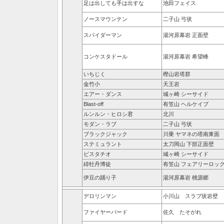
足は出しても手は出すな
池田フェイス
ノースマウンテン
二子山 弓状
スパイダーマン
湯河原幕岩 正面壁
コンケスタドール
湯河原幕岩 希望峰
いちじく
樫山岩塔群
金竹小
天王岩
エアー・ダンス
城ヶ崎 シーサイド
Blast-off
有笠山 ヘルケイブ
ルンルン・ヒロシ君
北川
モダン・ラブ
二子山 弓状
ブラックジャック
川乗 ヤマネの塔南東面
ステミュラント
太刀岡山 下部正面壁
ピスタチオ
城ヶ崎 シーサイド
緋牡丹博徒
有笠山 フェアリーロッ
伊豆の踊り子
湯河原幕岩 桃源郷
デロリンマン
小川山 スラブ状岩壁
ファイヤーバード
佐久 たそがれ