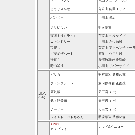
ストーンフリー
城山 チュ−ブロック
とうりゃんせ
有笠山 南国エリア
バンピー
小川山 母岩
クリひろい
甲府幕岩
寝ぼすけクラック
有笠山 ヘルケイブ
ニャンドリー
小川山 きつね岩
宝捜し
有笠山 アドベンチャー
ギザギザハート
河又 コウモリ岩
帰還兵
湯河原幕岩 希望峰
時の踊り
小川山 リバーサイド
ピリカ
甲府幕岩 豊穣の森
ファンファーレ
湯河原幕岩 正面壁
蜃気楼
天王岩（上）
10b/c
(5/6)
勉太郎音頭
天王岩（上）
ノーリー
天王岩（下）
ワイルドトットちゃん
甲府幕岩 豊穣の森
レッド&イエロー
オスプレイ