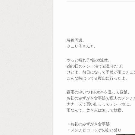
瑞牆周辺。
ジュリ子さんと。
やっと晴れ予報の3連休。
2泊3日のテント泊で岩登りだぜ。
けどよ、前日になって予報が雨にチェ
こんな時はってぇ樫山に行ったよ。
霧雨の中いつもの2本を登って昼飯。
お初のみずがき食事処で鹿肉のメンチ
ナナーズで買い出ししてテント地に。
雨なんで、焚き火は無しで就寝。
・お初のみずがき食事処
・メンチとコロッケのあい盛り