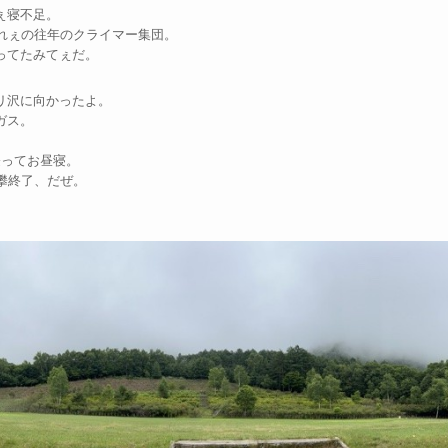
ぇ寝不足。
れぇの往年のクライマー集団。
ってたみてぇだ。
リ沢に向かったよ。
ガス。
登ってお昼寝。
攀終了、だぜ。