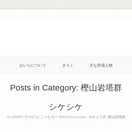
おいらについて
きろく
主な登場人物
Posts in Category:
樫山岩塔群
シケシケ
On 2026年7月19日 by
こーたろー
With
0
Comments -
カサメリ沢
,
樫山岩塔群