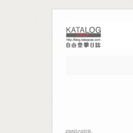
Skip
to
content
2泊3日の2日目。