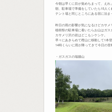
今朝は早くに目が覚めちまって、えれ
朝、駐車場で準備をしていたら15人く
テント場と同じところにある宿に泊ま
昨日の雨の影響が気になるけどカサメ
植樹祭の駐車場に着いたらお山はガス
カサメリ沢の岩はどこもシケシケ。
早々にあきらめて樫山に移動して1本
14時くらいに雨が降ってきて今日の登
・ガスガスの瑞牆山