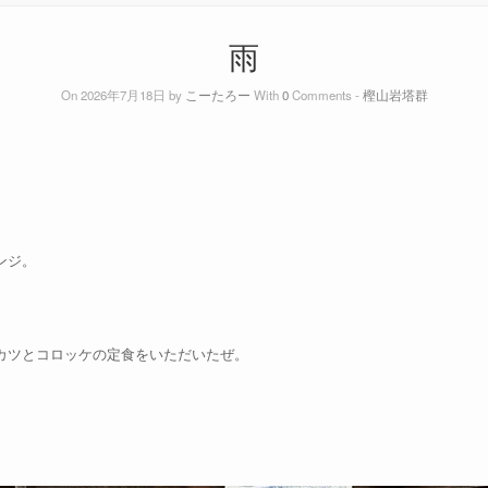
雨
On 2026年7月18日 by
こーたろー
With
0
Comments -
樫山岩塔群
ンジ。
カツとコロッケの定食をいただいたぜ。