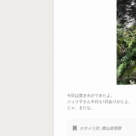
今日は焚き火ができたよ。
ジュリ子さん今日も1日ありがとよ。
じゃ、またな。
カサメリ沢
,
樫山岩塔群