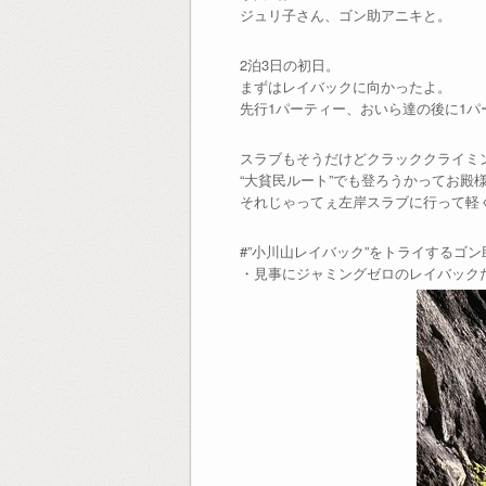
ジュリ子さん、ゴン助アニキと。
2泊3日の初日。
まずはレイバックに向かったよ。
先行1パーティー、おいら達の後に1パ
スラブもそうだけどクラッククライミ
“大貧民ルート”でも登ろうかってお殿
それじゃってぇ左岸スラブに行って軽
#”小川山レイバック”をトライするゴン
・見事にジャミングゼロのレイバック