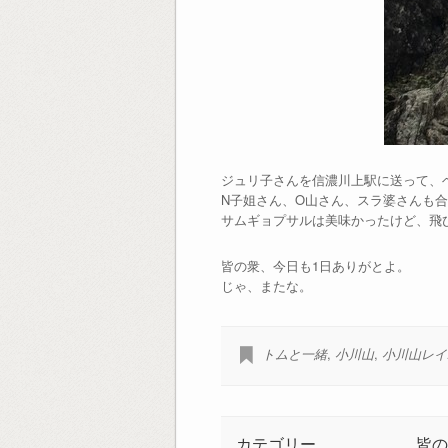
ジュリ子さんを信濃川上駅に送って、
N子姐さん、O山さん、スラ婆さんも
サムギョプサルは美味かったけど、飛
皆の衆、今日も1日ありがとよ。
じゃ、またな。
トムと一緒
,
小川山
,
小川山レイ
カテゴリー
皆