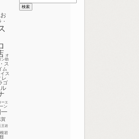
索:
めお
ラ・
ス
ク
ロ
店
オ
ゴン助
・ス
イム
ェイス
ィレ
ラゴ
ボル
ナ
ローエ
ーン
期一
志賀
天王岩
屋根岩
群