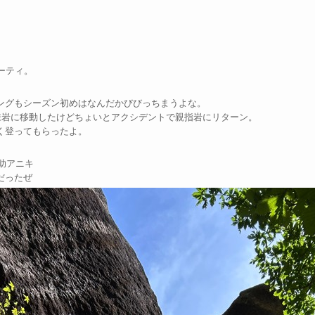
ーティ。
ングもシーズン初めはなんだかびびっちまうよな。
様岩に移動したけどちょいとアクシデントで親指岩にリターン。
く登ってもらったよ。
助アニキ
だったぜ