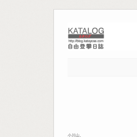
Skip
to
content
小川山。