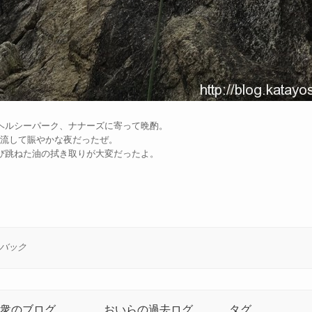
ヘルシーパーク、ナナーズに寄って晩酌。
合流して賑やかな夜だったぜ。
び跳ねた油の拭き取りが大変だったよ。
バック
の衆のブログ
おいらの過去ログ
タグ