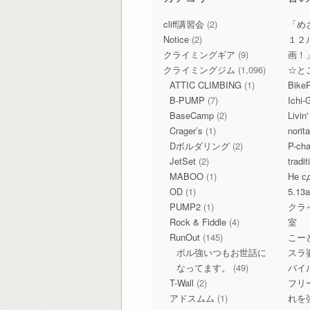
cliff講習会
(2)
「め
Notice
(2)
１２
クライミングギア
(9)
画！
クライミングジム
(1,096)
☆と
ATTIC CLIMBING
(1)
Bike
B-PUMP
(7)
Ichi-
BaseCamp
(2)
Livin
Crager’s
(1)
norit
Dボルダリング
(2)
P-c
JetSet
(2)
tradi
MABOO
(1)
Не с
OD
(1)
5.13
PUMP2
(1)
クラ
Rock & Fiddle
(4)
室
RunOut
(145)
こー
ボル強いつもお世話に
スラ
なってます。
(49)
バイ
T-Wall
(2)
フリ
アドスムム
(1)
れを