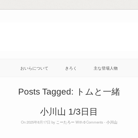
おいらについて
きろく
主な登場人物
Posts Tagged:
トムと一緒
小川山 1/3日目
On 2025年8月17日 by
こーたろー
With
0
Comments -
小川山