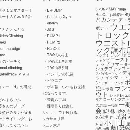
MAY
Ninja
B-PUMP
ざせ１２マスター！
・B-PUMP
RunOut
お殿様岩
ルート３０本ＲＰ計
・Climbing Gym
とカンテ
ア・
ウエ
」
・energy
ポテト
ことんとんと☆
・J&S
トロッ
Ride&Climbing
・PUMP1
ウエスト
Geki
・PUMP2
ック調布
' on the edge
・RunOut
ama
・T-Wall東村山
トシブミ
カサメリ沢
ゴースト
ジャンプ
hanのピーチく
・T-Wall江戸川橋
テップ
サマータ
tional climbing
・T-Wall錦糸町
シュテファンフ
デ
スパイダーキッド
давайтесь Ｖ９ и
・インドアの記録
ッティシマ・ド
a
・ピラニア
ン
デザートソング
ラン
イマー「H」の研究
・ボル強 いつもお世話
強
マラ岩
ウト
になってます。
レッド&イエ
ローリングスト
どれすらいふ
・登處八丁堀
リア
一
の岩場
婆さんのブログ
・課題作りは楽し
一張羅
会
低脂肪
佐久
ル煮込みルンゼ定食
い、、、でも疲れる。
兄岩
の岩場
倅
ークライミング「お
>カサメリ沢
小川山
妹岩
強くしてくれ〜!」
>三ノ木戸
樫山岩塔
2峰
御嶽