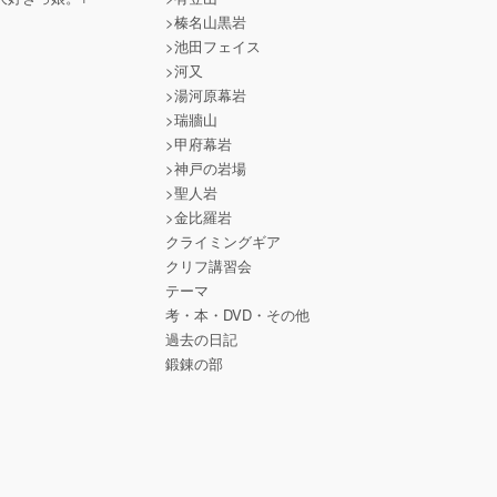
>榛名山黒岩
>池田フェイス
>河又
>湯河原幕岩
>瑞牆山
>甲府幕岩
>神戸の岩場
>聖人岩
>金比羅岩
クライミングギア
クリフ講習会
テーマ
考・本・DVD・その他
過去の日記
鍛錬の部