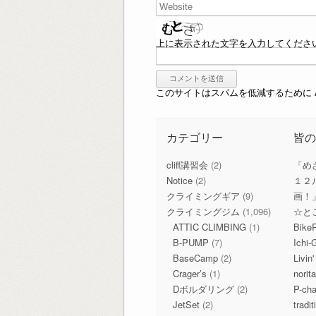
上に表示された文字を入力してくださ
このサイトはスパムを低減するために Ak
カテゴリー
皆
cliff講習会
(2)
「め
Notice
(2)
１２
クライミングギア
(9)
画！
クライミングジム
(1,096)
☆と
ATTIC CLIMBING
(1)
Bike
B-PUMP
(7)
Ichi-
BaseCamp
(2)
Livin
Crager’s
(1)
norit
Dボルダリング
(2)
P-c
JetSet
(2)
tradi