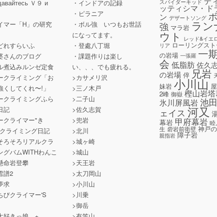
デ
スパイダーキッド
давайтесь Ｖ９ и
・インドアの記録
ッティシマ・ド
a
・ピラニア
ン
デザートソング
ラン
イマー「H」の研究
・ボル強 いつもお世話
強
マラ岩
ウト
になってます。
レッド&イエ
ローリングスト
どれすらいふ
・登處八丁堀
リア
一
の岩場
婆さんのブログ
・課題作りは楽し
一張羅
会
低脂肪
佐久
ル煮込みルンゼ定食
い、、、でも疲れる。
兄岩
の岩場
倅
ークライミング「お
>カサメリ沢
小川山
妹岩
強くしてくれ〜!」
>三ノ木戸
樫山岩塔
2峰
御嶽
ークライミングふら
>二子山
池
氷川屏風岩
河又
日記
>佐久志賀
ェイス
ークライマー"き
>兜岩
甲府幕岩
幕岩
睦
神戸
生
砦岩前衛壁
のクライミング日記
>北川
障子岩
親指岩
そろそろリアルクラ
>城ヶ崎
ングバムWITHわんこ
>城山
懸命岩登攀
>天王岩
雪譜2
>太刀岡山
夢求
>小川山
ちびクライマー'S
>川乗
>御岳
大好きっ娘。+
>有笠山