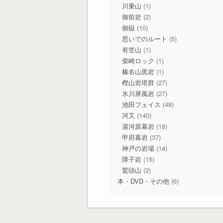
川乗山
(1)
御前岩
(2)
御嶽
(10)
思いでのルート
(5)
有笠山
(1)
柴崎ロック
(1)
榛名山黒岩
(1)
樫山岩塔群
(27)
氷川屏風岩
(27)
池田フェイス
(48)
河又
(140)
湯河原幕岩
(18)
甲府幕岩
(37)
神戸の岩場
(14)
障子岩
(15)
鷲頭山
(2)
本・DVD・その他
(6)