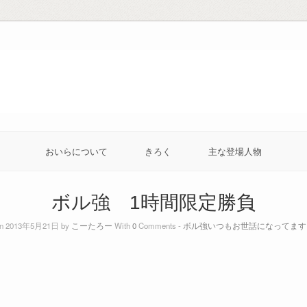
おいらについて
きろく
主な登場人物
ボル強 1時間限定勝負
n 2013年5月21日 by
こーたろー
With
0
Comments -
ボル強いつもお世話になってます