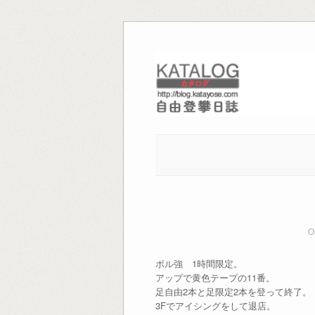
Skip
to
content
O
ボル強 1時間限定。
アップで黄色テープの11番。
足自由2本と足限定2本を登って終了。
3Fでアイシングをして退店。