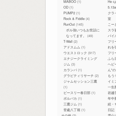
MABOO
(1)
Не с
OD
(1)
5.13
PUMP2
(1)
クラ
Rock & Fiddle
(4)
室
RunOut
(145)
こー
ボル強いつもお世話に
スラ
なってます。
(49)
バイ
T-Wall
(2)
フリ
アドスムム
(1)
れを
ウエストロック
(917)
フリ
エナジークライミング
ふら
ジム
(3)
ヘビ
カランバ
(1)
ん"
グラビティリサーチ
(2)
もう
ジャムセッション三鷹
イミ
(1)
一生
ビースリー春日部
(1)
岩越
ボルバカ
(1)
年中
三鷹ジム
(1)
続・
登處八丁堀
(1)
日記
その他
(2)
雪山