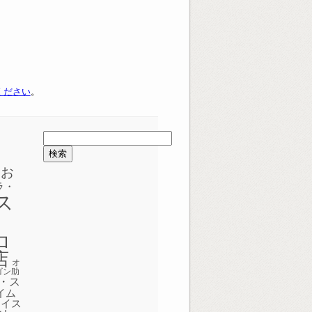
ください
。
検
索:
めお
ラ・
ス
ク
ロ
店
オ
ゴン助
・ス
イム
ェイス