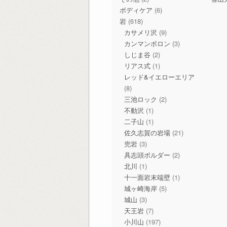
ボディケア
(6)
岩
(618)
カサメリ沢
(9)
カンマンボロン
(3)
しじま谷
(2)
リアス式
(1)
レッド&イエローエリア
(8)
三池ロック
(2)
不動沢
(1)
二子山
(1)
佐久志賀の岩場
(21)
兜岩
(3)
具志頭ボルダー
(2)
北川
(1)
十一面岩末端壁
(1)
城ヶ崎海岸
(5)
城山
(3)
天王岩
(7)
小川山
(197)