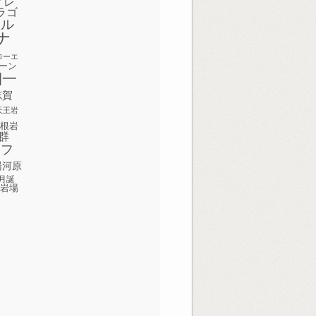
ィレ
ラゴ
ボル
ナ
ローエ
ーン
期一
志賀
天王岩
屋根岩
群
田フ
湯河原
月誕
の岩場