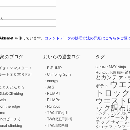
い。
ismet を使っています。
コメントデータの処理方法の詳細はこちらをご覧
の衆のブログ
おいらの過去ログ
タグ
MAY
Ninja
B-PUMP
ざせ１２マスター！
・B-PUMP
RunOut
お殿様岩
ルート３０本ＲＰ計
・Climbing Gym
とカンテ
ア・
ウエ
」
・energy
ポテト
ことんとんと☆
・J&S
トロッ
Ride&Climbing
・PUMP1
ウエスト
Geki
・PUMP2
ック調布
' on the edge
・RunOut
ama
・T-Wall東村山
トシブミ
カサメリ沢
ゴースト
ジャンプ
hanのピーチく
・T-Wall江戸川橋
テップ
サマータ
tional climbing
・T-Wall錦糸町
シュテファンフ