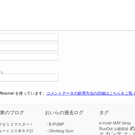
い。
ismet を使っています。
コメントデータの処理方法の詳細はこちらをご覧
の衆のブログ
おいらの過去ログ
タグ
MAY
Ninja
B-PUMP
ざせ１２マスター！
・B-PUMP
RunOut
お殿様岩
ルート３０本ＲＰ計
・Climbing Gym
とカンテ
ア・