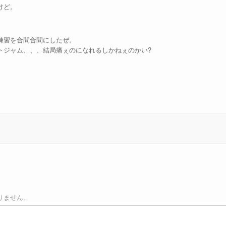
けど。
練習を合間合間にしたぜ。
トジャム、、、結局痛ぇのになれるしかねぇのかい?
りません。