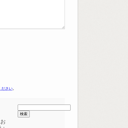
ください
。
検
索:
めお
ラ・