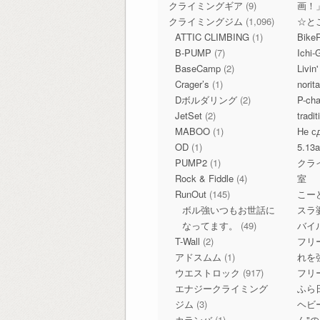
クライミングギア
(9)
画！
クライミングジム
(1,096)
☆と
ATTIC CLIMBING
(1)
Bike
B-PUMP
(7)
Ichi-
BaseCamp
(2)
Livin
Crager’s
(1)
norit
Dボルダリング
(2)
P-c
JetSet
(2)
tradi
MABOO
(1)
Не с
OD
(1)
5.13
PUMP2
(1)
クラ
Rock & Fiddle
(4)
室
RunOut
(145)
こー
ボル強いつもお世話に
スラ
なってます。
(49)
バイ
T-Wall
(2)
フリ
アドスムム
(1)
れを
ウエストロック
(917)
フリ
エナジークライミング
ふら
ジム
(3)
ヘビ
カランバ
(1)
ん"