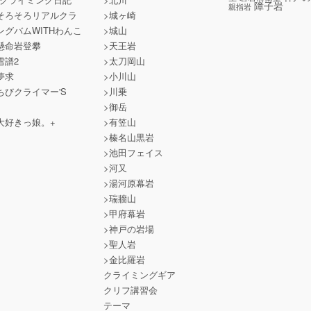
障子岩
親指岩
そろそろリアルクラ
>城ヶ崎
ングバムWITHわんこ
>城山
懸命岩登攀
>天王岩
雪譜2
>太刀岡山
夢求
>小川山
ちびクライマー'S
>川乗
>御岳
大好きっ娘。+
>有笠山
>榛名山黒岩
>池田フェイス
>河又
>湯河原幕岩
>瑞牆山
>甲府幕岩
>神戸の岩場
>聖人岩
>金比羅岩
クライミングギア
クリフ講習会
テーマ