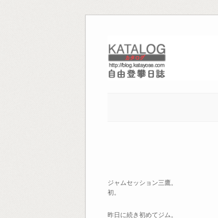
Skip
to
content
ジャムセッション三鷹。
初。
昨日に続き初めてジム。