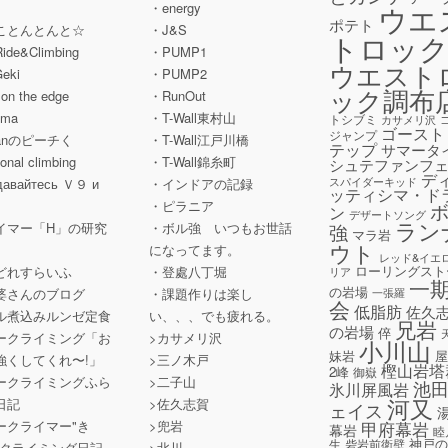
ウエ
」
・energy
ポテト
ことんとんと☆
・J&S
トロッ
Ride&Climbing
・PUMP1
ウエスト
Geki
・PUMP2
ック調布
' on the edge
・RunOut
ama
・T-Wall東村山
トシブミ
カサメリ沢
ゴースト
ジャンプ
hanのピーチく
・T-Wall江戸川橋
テップ
サマータ
tional climbing
・T-Wall錦糸町
シュテファンフ
デ
スパイダーキッド
давайтесь Ｖ９ и
・インドアの記録
ッティシマ・ド
a
・ピラニア
ン
デザートソング
ラン
イマー「H」の研究
・ボル強 いつもお世話
強
マラ岩
ウト
になってます。
レッド&イエ
ローリングスト
どれすらいふ
・登處八丁堀
リア
一
の岩場
婆さんのブログ
・課題作りは楽し
一張羅
会
低脂肪
佐久
ル煮込みルンゼ定食
い、、、でも疲れる。
兄岩
の岩場
倅
ークライミング「お
>カサメリ沢
小川山
妹岩
強くしてくれ〜!」
>三ノ木戸
樫山岩塔
2峰
御嶽
ークライミングふら
>二子山
池
氷川屏風岩
河又
日記
>佐久志賀
ェイス
ークライマー"き
>兜岩
甲府幕岩
幕岩
睦
神戸
生
砦岩前衛壁
のクライミング日記
>北川