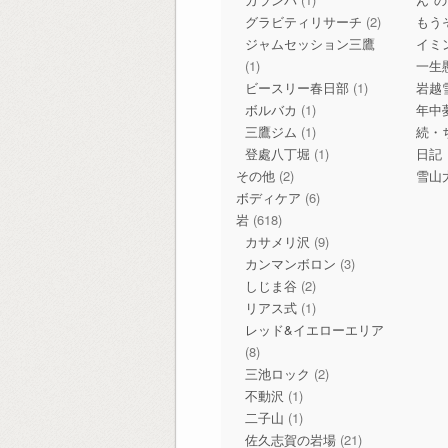
グラビティリサーチ
(2)
もう
ジャムセッション三鷹
イミ
(1)
一生
ビースリー春日部
(1)
岩越
ボルバカ
(1)
年中
三鷹ジム
(1)
続・
登處八丁堀
(1)
日記
その他
(2)
雪山
ボディケア
(6)
岩
(618)
カサメリ沢
(9)
カンマンボロン
(3)
しじま谷
(2)
リアス式
(1)
レッド&イエローエリア
(8)
三池ロック
(2)
不動沢
(1)
二子山
(1)
佐久志賀の岩場
(21)