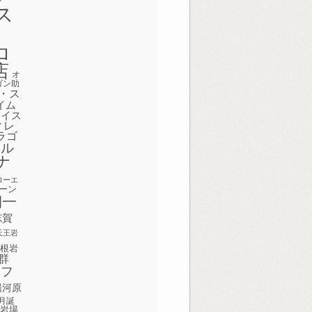
ス
ク
ロ
店
オ
ゴン助
・ス
イム
ェイス
ィレ
ラゴ
ボル
ナ
ローエ
ーン
期一
志賀
天王岩
屋根岩
群
田フ
湯河原
月誕
の岩場