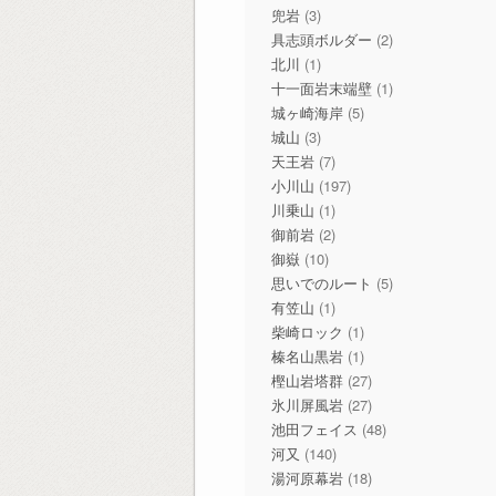
兜岩
(3)
具志頭ボルダー
(2)
北川
(1)
十一面岩末端壁
(1)
城ヶ崎海岸
(5)
城山
(3)
天王岩
(7)
小川山
(197)
川乗山
(1)
御前岩
(2)
御嶽
(10)
思いでのルート
(5)
有笠山
(1)
柴崎ロック
(1)
榛名山黒岩
(1)
樫山岩塔群
(27)
氷川屏風岩
(27)
池田フェイス
(48)
河又
(140)
湯河原幕岩
(18)