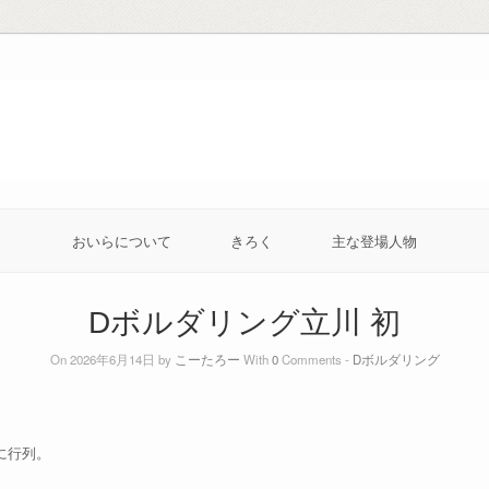
おいらについて
きろく
主な登場人物
Dボルダリング立川 初
On 2026年6月14日 by
こーたろー
With
0
Comments -
Dボルダリング
に行列。