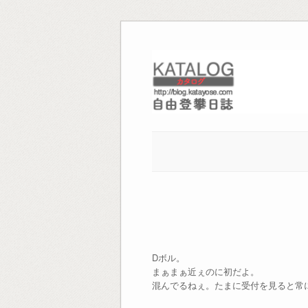
Skip
to
content
Dボル。
まぁまぁ近ぇのに初だよ。
混んでるねぇ。たまに受付を見ると常