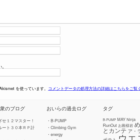
い。
ismet を使っています。
コメントデータの処理方法の詳細はこちらをご覧
の衆のブログ
おいらの過去ログ
タグ
MAY
Ninja
B-PUMP
ざせ１２マスター！
・B-PUMP
RunOut
お殿様岩
ルート３０本ＲＰ計
・Climbing Gym
とカンテ
ア・
ウエ
」
・energy
ポテト