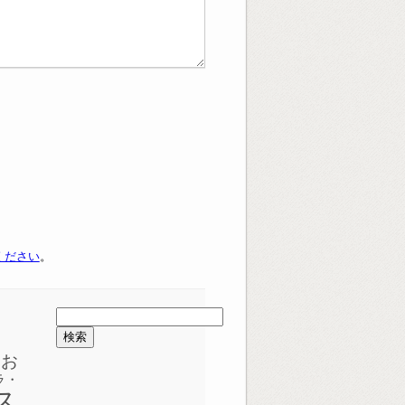
ください
。
検
索:
めお
ラ・
ス