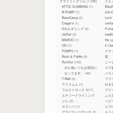
クライミングジム
(1,096)
☆と
ATTIC CLIMBING
(1)
Bike
B-PUMP
(7)
Ichi-
BaseCamp
(2)
Livin
Crager’s
(1)
norit
Dボルダリング
(2)
P-c
JetSet
(2)
tradi
MABOO
(1)
Не с
OD
(1)
5.13
PUMP2
(1)
クラ
Rock & Fiddle
(4)
室
RunOut
(145)
こー
ボル強いつもお世話に
スラ
なってます。
(49)
バイ
T-Wall
(2)
フリ
アドスムム
(1)
れを
ウエストロック
(917)
フリ
エナジークライミング
ふら
ジム
(3)
ヘビ
カランバ
(1)
ん"
グラビティリサーチ
(2)
もう