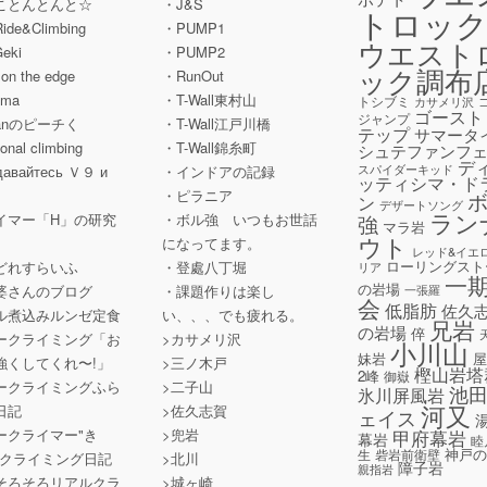
ことんとんと☆
・J&S
トロッ
Ride&Climbing
・PUMP1
ウエスト
Geki
・PUMP2
ック調布
' on the edge
・RunOut
ama
・T-Wall東村山
トシブミ
カサメリ沢
ゴースト
ジャンプ
hanのピーチく
・T-Wall江戸川橋
テップ
サマータ
tional climbing
・T-Wall錦糸町
シュテファンフ
デ
スパイダーキッド
давайтесь Ｖ９ и
・インドアの記録
ッティシマ・ド
a
・ピラニア
ン
デザートソング
ラン
イマー「H」の研究
・ボル強 いつもお世話
強
マラ岩
ウト
になってます。
レッド&イエ
ローリングスト
どれすらいふ
・登處八丁堀
リア
一
の岩場
婆さんのブログ
・課題作りは楽し
一張羅
会
低脂肪
佐久
ル煮込みルンゼ定食
い、、、でも疲れる。
兄岩
の岩場
倅
ークライミング「お
>カサメリ沢
小川山
妹岩
強くしてくれ〜!」
>三ノ木戸
樫山岩塔
2峰
御嶽
ークライミングふら
>二子山
池
氷川屏風岩
河又
日記
>佐久志賀
ェイス
ークライマー"き
>兜岩
甲府幕岩
幕岩
睦
神戸
生
砦岩前衛壁
のクライミング日記
>北川
障子岩
親指岩
そろそろリアルクラ
>城ヶ崎