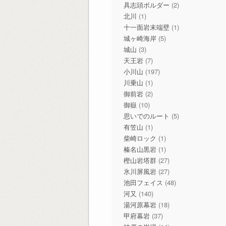
具志頭ボルダー
(2)
北川
(1)
十一面岩末端壁
(1)
城ヶ崎海岸
(5)
城山
(3)
天王岩
(7)
小川山
(197)
川乗山
(1)
御前岩
(2)
御嶽
(10)
思いでのルート
(5)
有笠山
(1)
柴崎ロック
(1)
榛名山黒岩
(1)
樫山岩塔群
(27)
氷川屏風岩
(27)
池田フェイス
(48)
河又
(140)
湯河原幕岩
(18)
甲府幕岩
(37)