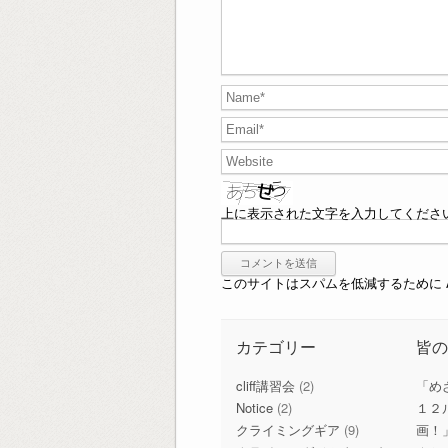
上に表示された文字を入力してくださ
このサイトはスパムを低減するために Ak
カテゴリー
皆
cliff講習会
(2)
「め
Notice
(2)
１２
クライミングギア
(9)
画！