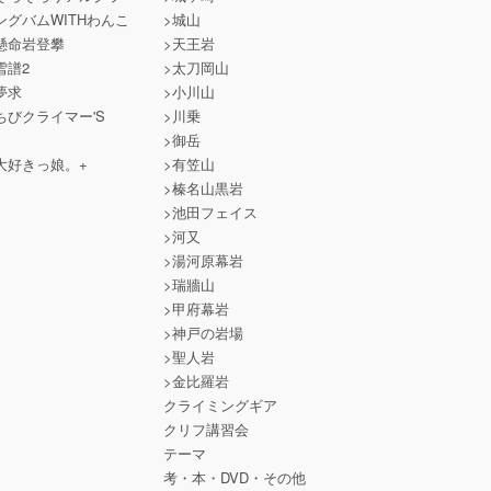
ングバムWITHわんこ
>城山
懸命岩登攀
>天王岩
雪譜2
>太刀岡山
夢求
>小川山
ちびクライマー'S
>川乗
>御岳
大好きっ娘。+
>有笠山
>榛名山黒岩
>池田フェイス
>河又
>湯河原幕岩
>瑞牆山
>甲府幕岩
>神戸の岩場
>聖人岩
>金比羅岩
クライミングギア
クリフ講習会
テーマ
考・本・DVD・その他