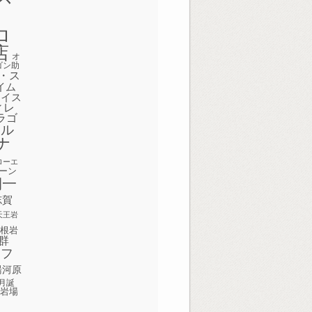
ク
ロ
店
オ
ゴン助
・ス
イム
ェイス
ィレ
ラゴ
ボル
ナ
ローエ
ーン
期一
志賀
天王岩
屋根岩
群
田フ
湯河原
月誕
の岩場