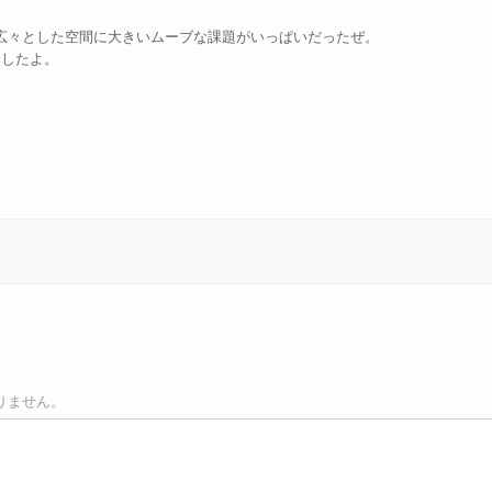
広々とした空間に大きいムーブな課題がいっぱいだったぜ。
アしたよ。
りません。