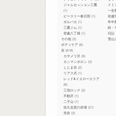
ジャムセッション三鷹
イミ
(1)
一生
ビースリー春日部
(1)
岩越
ボルバカ
(1)
年中
三鷹ジム
(1)
続・
登處八丁堀
(1)
日記
その他
(2)
雪山
ボディケア
(6)
岩
(618)
カサメリ沢
(9)
カンマンボロン
(3)
しじま谷
(2)
リアス式
(1)
レッド&イエローエリア
(8)
三池ロック
(2)
不動沢
(1)
二子山
(1)
佐久志賀の岩場
(21)
兜岩
(3)